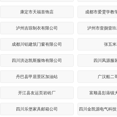
康定市天福首饰店
成都市爱雯学教
泸州吉琼制衣有限公司
泸州市壹捌壹玖
成都川铝建筑门窗有限公司
张五米
四川洪达凯斯服饰有限公司
四川凤源服
丹巴县甲居景区加油站
广汉船二
开江县友运页岩砖厂
富顺县彭庙镇
四川乐堡家具邮箱公司
四川金凯源电气科技